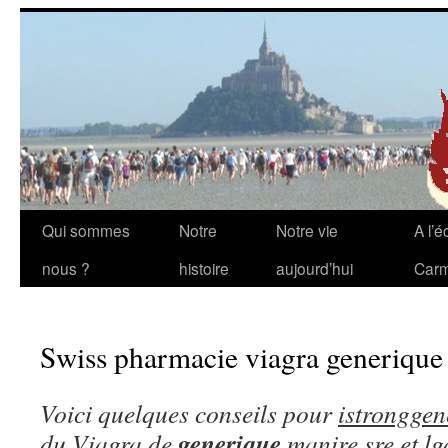
Aller
Qui sommes
Notre
Notre vie
A l’é
au
nous ?
histoire
aujourd’hui
Carm
contenu
Swiss pharmacie viagra generique
Voici quelques conseils pour
istronggen
generique
du Viagra de
manire sre et
lg