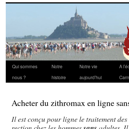
Aller
Qui sommes
Notre
Notre vie
A l’é
au
nous ?
histoire
aujourd’hui
Carm
contenu
Acheter du zithromax en ligne sa
Il est conçu pour
ligne
le
traitement des
sans
rection chez les hommes
adultes. Il