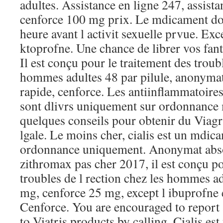
adultes. Assistance en ligne 247, assista
cenforce 100 mg prix. Le mdicament doi
heure avant l activit sexuelle prvue. Exce
ktoprofne. Une chance de librer vos fant
Il est conçu pour le traitement des troubl
hommes adultes 48 par pilule, anonymat 
rapide, cenforce. Les antiinflammatoires
sont dlivrs uniquement sur ordonnance 
quelques conseils pour obtenir du Viagr
lgale. Le moins cher, cialis est un mdic
ordonnance uniquement. Anonymat absol
zithromax pas cher 2017, il est conçu po
troubles de l rection chez les hommes a
mg, cenforce 25 mg, except l ibuprofne e
Cenforce. You are encouraged to report 
to Viatris products by calling. Cialis e